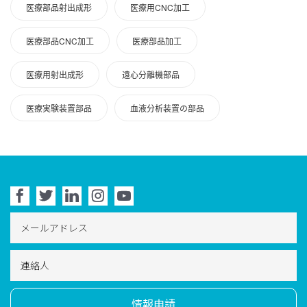
医療部品射出成形
医療用CNC加工
医療部品CNC加工
医療部品加工
医療用射出成形
遠心分離機部品
医療実験装置部品
血液分析装置の部品





情報申請