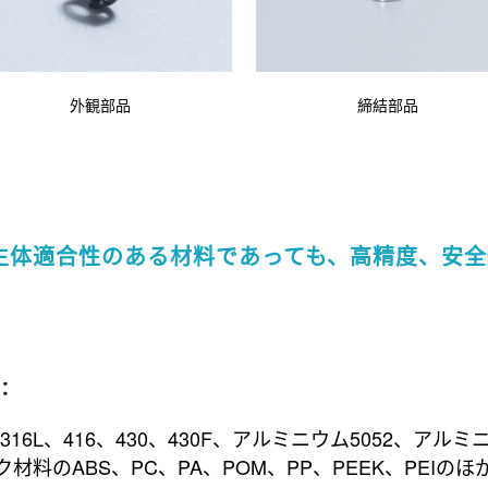
外観部品
締結部品
生体適合性のある材料であっても、高精度、安全
す：
、316L、416、430、430F、アルミニウム5052、アル
材料のABS、PC、PA、POM、PP、PEEK、PEIの