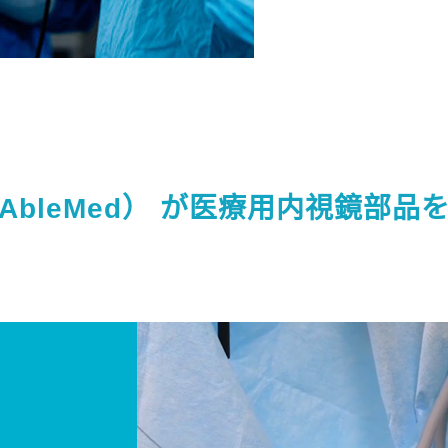
AbleMed） が医療用内視鏡部品