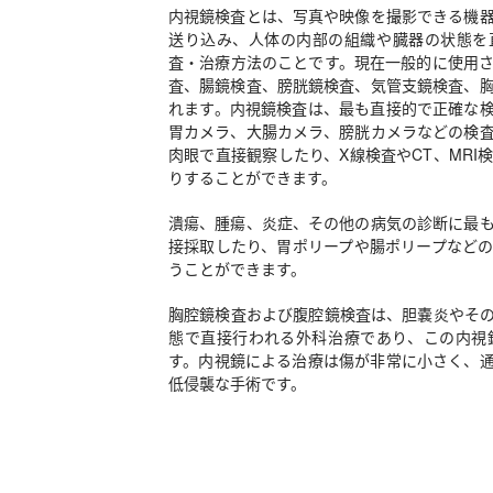
内視鏡検査とは、写真や映像を撮影できる機
送り込み、人体の内部の組織や臓器の状態を
査・治療方法のことです。現在一般的に使用
査、腸鏡検査、膀胱鏡検査、気管支鏡検査、
れます。内視鏡検査は、最も直接的で正確な
胃カメラ、大腸カメラ、膀胱カメラなどの検
肉眼で直接観察したり、X線検査やCT、MRI
りすることができます。
潰瘍、腫瘍、炎症、その他の病気の診断に最
接採取したり、胃ポリープや腸ポリープなど
うことができます。
胸腔鏡検査および腹腔鏡検査は、胆嚢炎やそ
態で直接行われる外科治療であり、この内視
す。内視鏡による治療は傷が非常に小さく、
低侵襲な手術です。