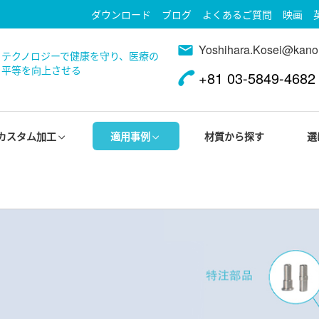
ダウンロード
ブログ
よくあるご質問
映画
Yoshihara.Kosei@kano
テクノロジーで健康を守り、医療の
平等を向上させる
+81 03-5849-4682
カスタム加工
適用事例
材質から探す
選

