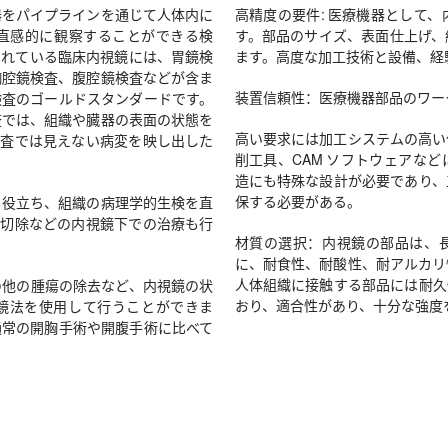
器をパイプラインを通じて人体内に
高精度の要件: 医療機器として
直感的に観察することができる検
す。部品のサイズ、表面仕上げ、
されている臨床内視鏡には、胃鏡検
ます。高度な加工技術と設備、経
胸腔鏡検査、腹腔鏡検査などが含ま
装置信頼性：医療機器部品のワー
検査のゴールドスタンダードです。
査では、組織や臓器の表面の状態を
高い要求には加工システムの高い
検査では見えない病変を映し出した
削工具、CAM ソフトウェアな
造にも特殊な設計が必要であり、
保する必要がある。
も役立ち、組織の病理学的生検を直
の切除などの内視鏡下での治療も行
材質の選択：内視鏡の部品は、
に、耐食性、耐酸性、耐アルカリ
人体組織に接触する部品には耐久
の他の腫瘍の除去など、内視鏡の状
おり、適合性があり、十分な強度
鏡法を使用して行うことができま
通常の開胸手術や開腹手術に比べて